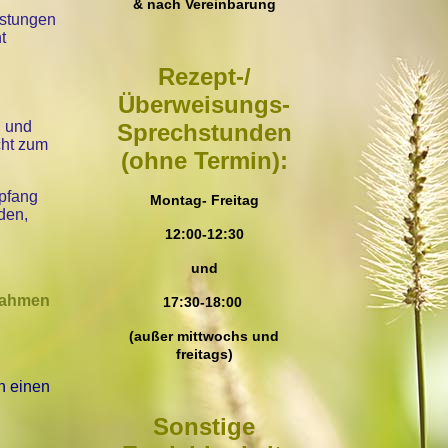
& nach Vereinbarung
istungen
t
Rezept-/
Überweisungs-
n und
Sprechstunden
cht zum
(ohne Termin):
mpfang
Montag- Freitag
den,
12:00-12:30
und
 Rahmen
17:30-18:00
(außer mittwochs und
freitags)
h einen
Sonstige