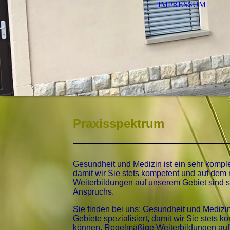
IMPRESSUM
Praxisspektrum
Gesundheit und Medizin ist ein sehr kompl
damit wir Sie stets kompetent und auf de
Weiterbildungen auf unserem Gebiet sind s
Anspruchs.
Sie finden bei uns: Gesundheit und Medizi
Gebiete spezialisiert, damit wir Sie stet
können. Regelmäßige Weiterbildungen auf 