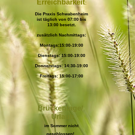
Erreichbarkeit
:
Die Praxis Schwabenheim
ist täglich von 07:00 bis
13:00 besetzt.
zusätzlich Nachmitta
gs:
Montags:15:00-19:00
Dienstags: 15:00-19:00
Donnerstags: 14:30-19:00
Freitags: 15:00-17:00
Brückentage/
Urlaub
im Sommer nicht
geschlossen!