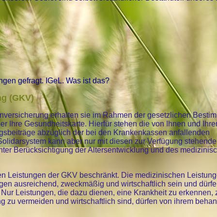
gen gefragt. IGeL. Was ist das?
ng (GKV)
kenversicherung erhalten sie im Rahmen der gesetzlichen Best
er Ihre Gesundheitskarte. Hierfür stehen die von Ihnen und Ihr
gsbeiträge abzüglich der bei den Krankenkassen anfallenden
olidarsystem kann aber nur mit diesen zur Verfügung stehenden
ter Berücksichtigung der Altersentwicklung und des medizinis
hen Leistungen der GKV beschränkt. Die medizinischen Leistun
n ausreichend, zweckmäßig und wirtschaftlich sein und dürfe
Nur Leistungen, die dazu dienen, eine Krankheit zu erkennen, 
ng zu vermeiden und wirtschaftlich sind, dürfen von ihrem beha