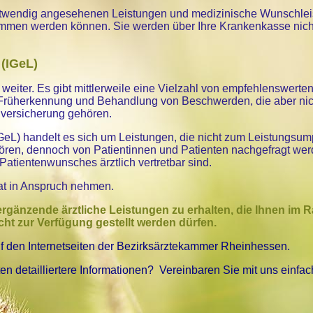
s notwendig angesehenen Leistungen und medizinische Wunschle
nommen werden können. Sie werden über Ihre Krankenkasse nich
 (IGeL)
weiter. Es gibt mittlerweile eine Vielzahl von empfehlenswerte
 Früherkennung und Behandlung von Beschwerden, die aber ni
versicherung gehören.
IGeL) handelt es sich um Leistungen, die nicht zum Leistungsu
ören, dennoch von Patientinnen und Patienten nachgefragt wer
Patientenwunsches ärztlich vertretbar sind.
at in Anspruch nehmen.
, ergänzende ärztliche Leistungen zu erhalten, die Ihnen im
ht zur Verfügung gestellt werden dürfen.
uf den Internetseiten der Bezirksärztekammer Rheinhessen.
n detailliertere Informationen? Vereinbaren Sie mit uns einfac