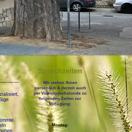
Sprechzeiten
Wir stehen Ihnen
persönlich & derzeit auch
per Videosprechstunde zu
alisiert,
folgenden Zeiten zur
ßige
Verfügung:
stimmte
Montag:
eln
 hohen