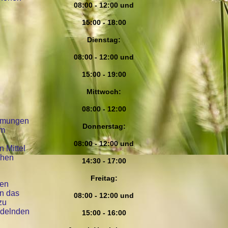
08:00 - 12:00 und
15:00 - 18:00
Dienstag
:
08:00 - 12:00 und
15:00 - 19:00
Mittwoch:
08:00 - 12:00
immungen
Donnerstag
:
em
08:00 - 12:00 und
 Mittel
chen
14:30 - 17:00
Freitag:
gen
n das
08:00 - 12:00 und
zu
ndelnden
15:00 - 16:00