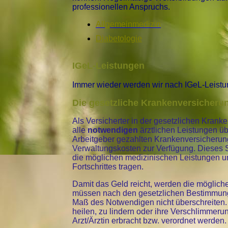
professionellen Anspruchs.
Allgemeinmedizin
Diabetologie
IGeL-Leistungen
Immer wieder werden wir nach IGeL-Leistun
Die gesetzliche Krankenversicheru
Als Versicherter in der gesetzlichen Kran
alle
notwendigen
ärztlichen Leistungen üb
Arbeitgeber gezahlten Krankenversicherun
Verwaltungskosten zur Verfügung. Dieses S
die möglichen medizinischen Leistungen un
Fortschrittes tragen.
Damit das Geld reicht, werden die möglic
müssen nach den gesetzlichen Bestimmunge
Maß des Notwendigen nicht überschreiten. 
heilen, zu lindern oder ihre Verschlimmeru
Arzt/Ärztin erbracht bzw. verordnet werden.