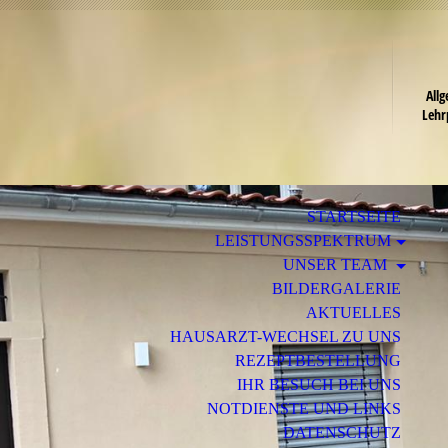
Ge
H
All
Lehr
STARTSEITE
LEISTUNGSSPEKTRUM
UNSER TEAM
BILDERGALERIE
AKTUELLES
HAUSARZT-WECHSEL ZU UNS
REZEPTBESTELLUNG
IHR BESUCH BEI UNS
NOTDIENSTE UND LINKS
DATENSCHUTZ