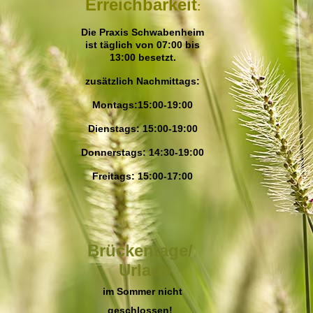
Erreichbarkeit
:
Die Praxis Schwabenheim
ist täglich von 07:00 bis
13:00 besetzt.
zusätzlich Nachmitta
gs:
Montags:15:00-19:00
Dienstags: 15:00-19:00
Donnerstags: 14:30-19:00
Freitags: 15:00-17:00
Brückentage/
Urlaub
im Sommer nicht
geschlossen!