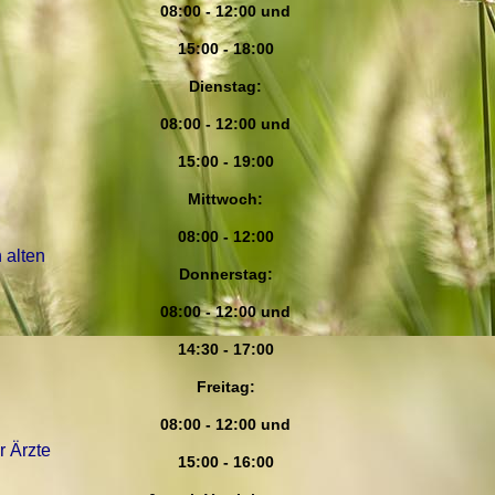
08:00 - 12:00 und
15:00 - 18:00
Dienstag
:
08:00 - 12:00 und
15:00 - 19:00
Mittwoch:
08:00 - 12:00
 alten
Donnerstag
:
08:00 - 12:00 und
14:30 - 17:00
Freitag:
08:00 - 12:00 und
er
Ärzte
15:00 - 16:00