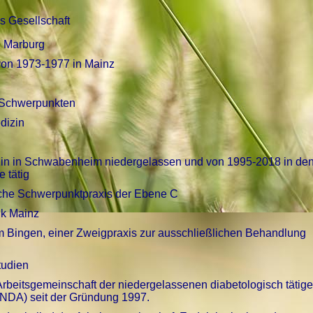
s Gesellschaft
nd Marburg
von 1973-1977 in Mainz
en Schwerpunkten
dizin
dizin in Schwabenheim niedergelassen und von 1995-2018 in
den
 tätig
che Schwerpunktpraxis der Ebene C
ik Mainz
 Bingen, einer Zweigpraxis zur ausschließlichen Behandlung
tudien
rbeitsgemeinschaft der niedergelassenen diabetologisch tätig
NDA) seit der Gründung 1997.