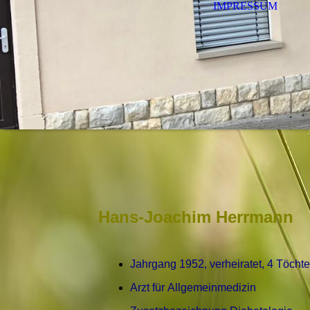
IMPRESSUM
Hans-Joachim Herrmann
Jahrgang 1952, verheiratet, 4 Töchte
Arzt für Allgemeinmedizin