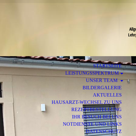
Ge
H
All
Lehr
STARTSEITE
LEISTUNGSSPEKTRUM
UNSER TEAM
BILDERGALERIE
AKTUELLES
HAUSARZT-WECHSEL ZU UNS
REZEPTBESTELLUNG
IHR BESUCH BEI UNS
NOTDIENSTE UND LINKS
DATENSCHUTZ