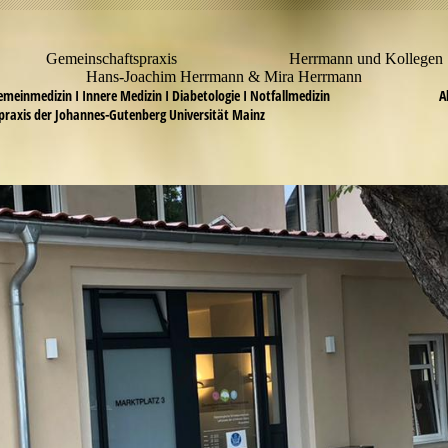
meinschaftspraxis Herrmann und Kollegen
ans-Joachim Herrmann & Mira Herrm
gemeinmedizin I Innere Medizin I Diabetologie I Notfallmedizin Ak
praxis der Johannes-Gutenberg Universität Mainz