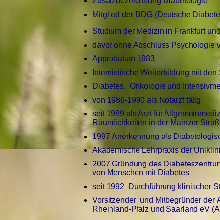
Zusatzbezeichnung Diabetologie
Mitglied der DDG (Deutsche Diabete
Studium der Medizin in Frankfurt u
davor ohne Abschluss Psychologie 
Approbation 1983
Internistische Weiterbildung mit d
Diabetes, Onkologie und Intensivme
von 1986-1990 als Notarzt tätig
seit 1989 als Arzt für Allgemeinme
Räumlichkeiten in der Mainzer Straße
1997 Anerkennung als Diabetologis
Akademische Lehrpraxis der Uniklin
2007 Gründung des Diabeteszentrum
von Menschen mit
Diabetes
seit 1992 Durchführung klinischer S
Vorsitzender und Mitbegründer der A
Rheinland-Pfalz und Saarland eV (A