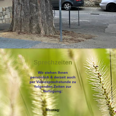
Sprechzeiten
Wir stehen Ihnen
persönlich & derzeit auch
per Videosprechstunde zu
folgenden Zeiten zur
Verfügung:
Montag: